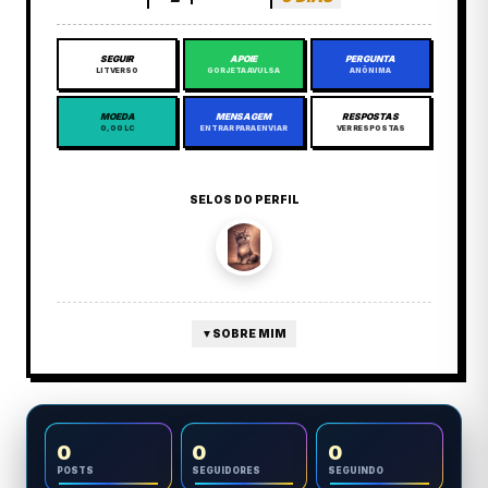
SEGUIR
APOIE
PERGUNTA
LITVERSO
GORJETA AVULSA
ANÔNIMA
MOEDA
MENSAGEM
RESPOSTAS
0,00 LC
ENTRAR PARA ENVIAR
VER RESPOSTAS
SELOS DO PERFIL
▼
SOBRE MIM
0
0
0
POSTS
SEGUIDORES
SEGUINDO