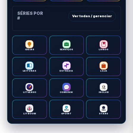
SÉRIES POR
Ver todas / gerenciar
#
IDEIAS
SERVIÇOS
LIVROS
LEITURAS
ESTRADA
LOJA
LITVERSO
COMUNIK
INCLUB
LITBOOM
4POINT
STARS