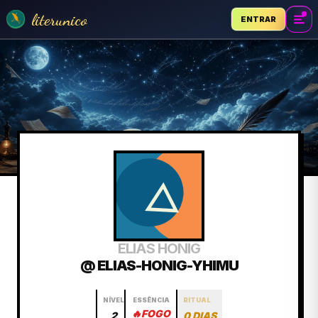
literunico
ENTRAR
ELIAS HÖNIG
@ ELIAS-HONIG-YHIMU
NÍVEL
ESSÊNCIA
RITUAL
🔥
FOGO
2
0 DIAS