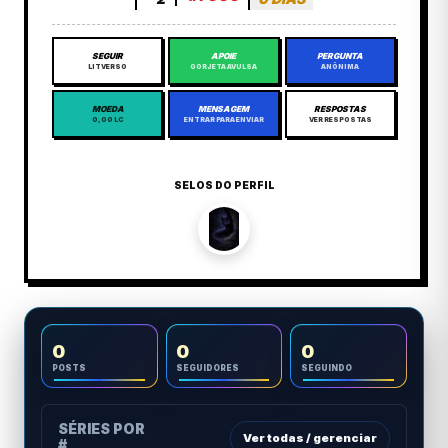
SEGUIR
APOIE
PERGUNTA
LITVERSO
GORJETA AVULSA
ANÔNIMA
MOEDA
MENSAGEM
RESPOSTAS
0,00 LC
ENTRAR PARA ENVIAR
VER RESPOSTAS
SELOS DO PERFIL
0
0
0
POSTS
SEGUIDORES
SEGUINDO
SÉRIES POR
Ver todas / gerenciar
#