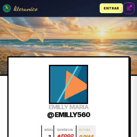
literunico
ENTRAR
EMILLY MARIA
@ EMILLY560
NÍVEL
ESSÊNCIA
RITUAL
🔥
FOGO
2
0 DIAS