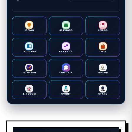
IDEIAS
SERVIÇOS
LIVROS
LEITURAS
ESTRADA
LOJA
LITVERSO
COMUNIK
INCLUB
LITBOOM
4POINT
STARS