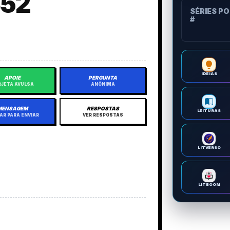
52
SÉRIES P
#
IDEIAS
APOIE
PERGUNTA
JETA AVULSA
ANÔNIMA
MENSAGEM
RESPOSTAS
LEITURAS
AR PARA ENVIAR
VER RESPOSTAS
LITVERSO
LITBOOM