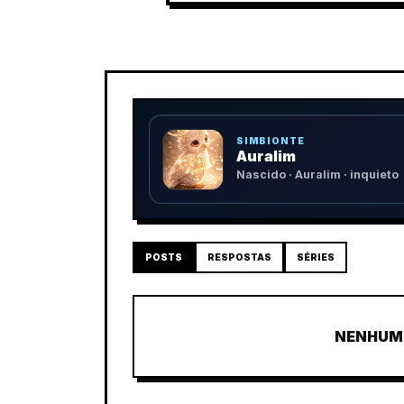
SIMBIONTE
Auralim
Nascido · Auralim · inquieto
POSTS
RESPOSTAS
SÉRIES
NENHUM 