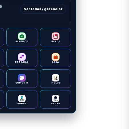
OR
Ver todas / gerenciar
SERVIÇOS
LIVROS
ESTRADA
LOJA
COMUNIK
INCLUB
4POINT
STARS