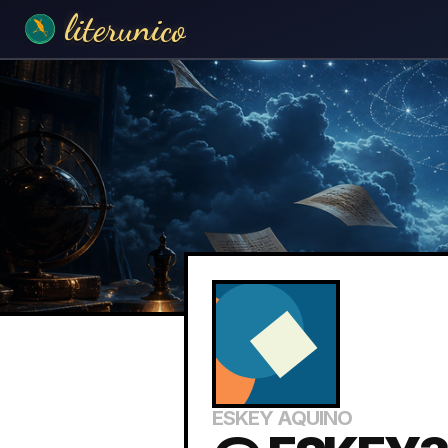
literunico
ESKEY AQUINO