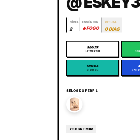
@ ESKEY3
NÍVEL
ESSÊNCIA
RITUAL
🔥
FOGO
2
0 DIAS
SEGUIR
LITVERSO
GOR
MOEDA
0,00 LC
ENTR
SELOS DO PERFIL
▼
SOBRE MIM