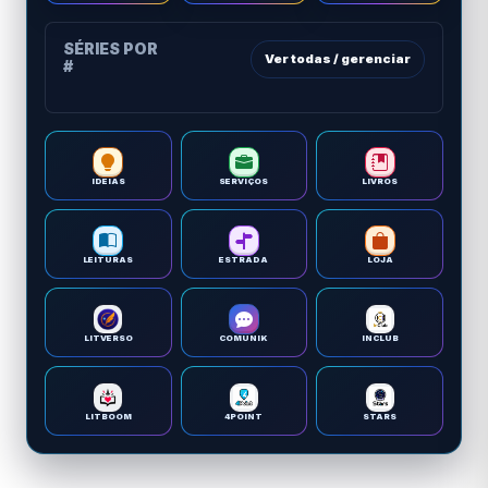
SÉRIES POR
Ver todas / gerenciar
#
IDEIAS
SERVIÇOS
LIVROS
LEITURAS
ESTRADA
LOJA
LITVERSO
COMUNIK
INCLUB
LITBOOM
4POINT
STARS