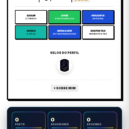
SEGUIR
APOIE
PERGUNTA
LITVERSO
GORJETA AVULSA
ANÔNIMA
MOEDA
MENSAGEM
RESPOSTAS
0,00 LC
ENTRAR PARA ENVIAR
VER RESPOSTAS
SELOS DO PERFIL
▼
SOBRE MIM
0
0
0
POSTS
SEGUIDORES
SEGUINDO