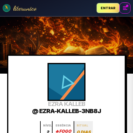
literunico
ENTRAR
EZRA KALLEB
@ EZRA-KALLEB-3NB8J
NÍVEL
ESSÊNCIA
RITUAL
🔥
FOGO
2
0 DIAS