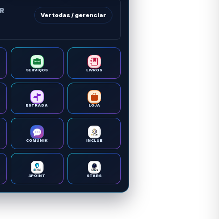
OR
Ver todas / gerenciar
SERVIÇOS
LIVROS
ESTRADA
LOJA
COMUNIK
INCLUB
4POINT
STARS