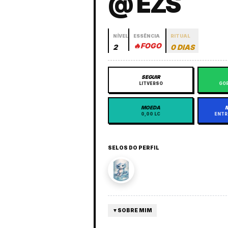
@ EZS
NÍVEL
ESSÊNCIA
RITUAL
🔥
FOGO
2
0 DIAS
SEGUIR
LITVERSO
GOR
MOEDA
0,00 LC
ENTR
SELOS DO PERFIL
▼
SOBRE MIM