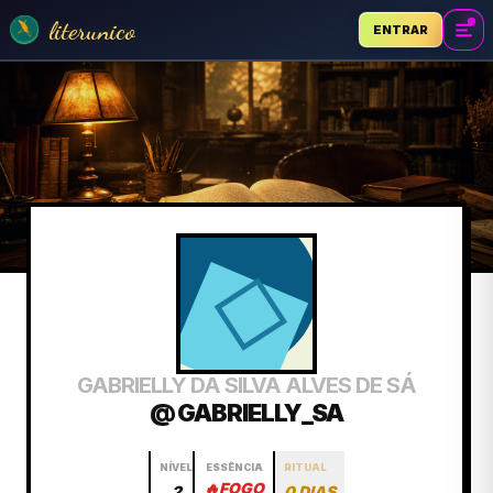
literunico
ENTRAR
GABRIELLY DA SILVA ALVES DE SÁ
@ GABRIELLY_SA
NÍVEL
ESSÊNCIA
RITUAL
🔥
FOGO
2
0 DIAS