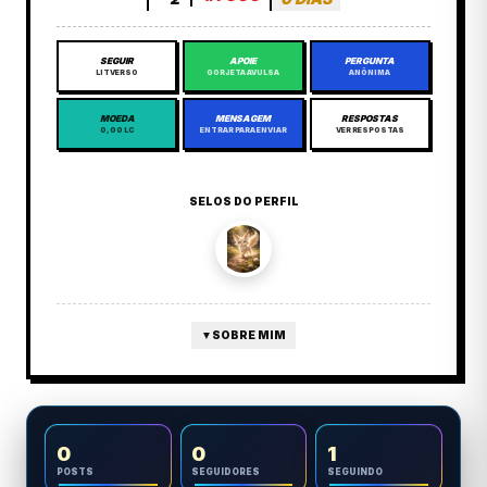
SEGUIR
APOIE
PERGUNTA
LITVERSO
GORJETA AVULSA
ANÔNIMA
MOEDA
MENSAGEM
RESPOSTAS
0,00 LC
ENTRAR PARA ENVIAR
VER RESPOSTAS
SELOS DO PERFIL
▼
SOBRE MIM
0
0
1
POSTS
SEGUIDORES
SEGUINDO