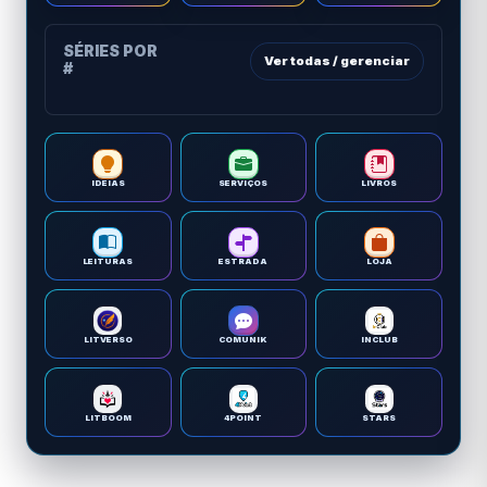
SÉRIES POR
Ver todas / gerenciar
#
IDEIAS
SERVIÇOS
LIVROS
LEITURAS
ESTRADA
LOJA
LITVERSO
COMUNIK
INCLUB
LITBOOM
4POINT
STARS