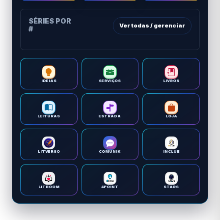
SÉRIES POR
Ver todas / gerenciar
#
IDEIAS
SERVIÇOS
LIVROS
LEITURAS
ESTRADA
LOJA
LITVERSO
COMUNIK
INCLUB
LITBOOM
4POINT
STARS