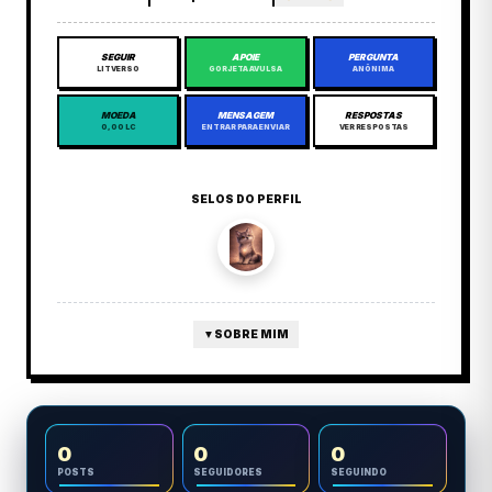
SEGUIR
APOIE
PERGUNTA
LITVERSO
GORJETA AVULSA
ANÔNIMA
MOEDA
MENSAGEM
RESPOSTAS
0,00 LC
ENTRAR PARA ENVIAR
VER RESPOSTAS
SELOS DO PERFIL
▼
SOBRE MIM
0
0
0
POSTS
SEGUIDORES
SEGUINDO