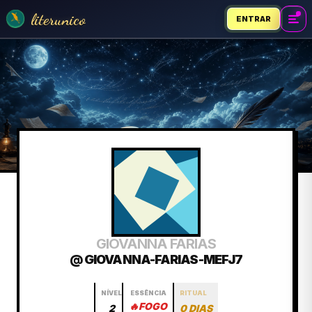
literunico
ENTRAR
GIOVANNA FARIAS
@ GIOVANNA-FARIAS-MEFJ7
NÍVEL
ESSÊNCIA
RITUAL
🔥
FOGO
2
0 DIAS