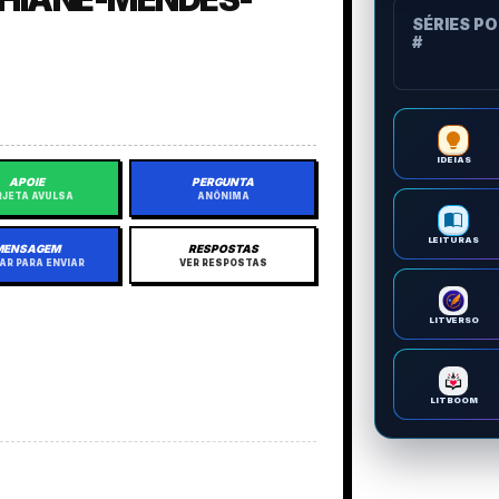
SÉRIES P
#
IDEIAS
APOIE
PERGUNTA
JETA AVULSA
ANÔNIMA
LEITURAS
MENSAGEM
RESPOSTAS
AR PARA ENVIAR
VER RESPOSTAS
LITVERSO
LITBOOM