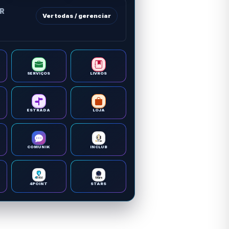
OR
Ver todas / gerenciar
SERVIÇOS
LIVROS
ESTRADA
LOJA
COMUNIK
INCLUB
4POINT
STARS