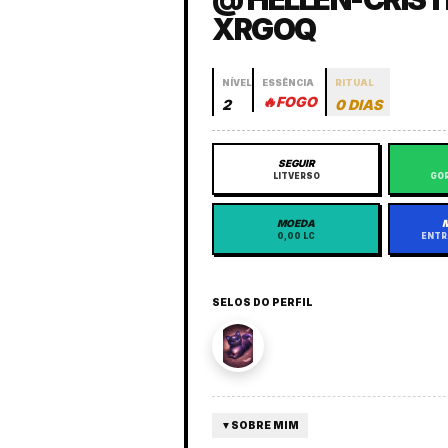
XRGOQ
NÍVEL
ESSÊNCIA
RITUAL
🔥
FOGO
2
0 DIAS
SEGUIR
LITVERSO
GOR
MOEDA
0,00 LC
ENTR
SELOS DO PERFIL
▼
SOBRE MIM