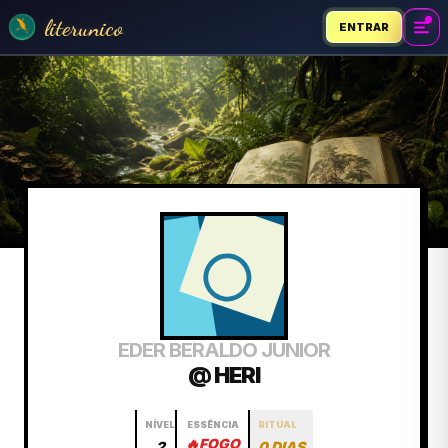
literunico
ENTRAR
EDER BERALDO JUNIOR
@ HERI
NÍVEL
ESSÊNCIA
RITUAL
🔥
FOGO
2
0 DIAS