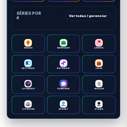
SÉRIES POR
Ver todas / gerenciar
#
IDEIAS
SERVIÇOS
LIVROS
LEITURAS
ESTRADA
LOJA
LITVERSO
COMUNIK
INCLUB
LITBOOM
4POINT
STARS