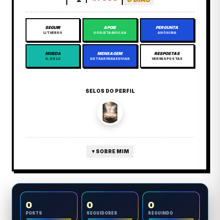
SEGUIR
APOIE
PERGUNTA
LITVERSO
GORJETA AVULSA
ANÔNIMA
MOEDA
MENSAGEM
RESPOSTAS
0,00 LC
ENTRAR PARA ENVIAR
VER RESPOSTAS
SELOS DO PERFIL
▼
SOBRE MIM
0
0
0
POSTS
SEGUIDORES
SEGUINDO