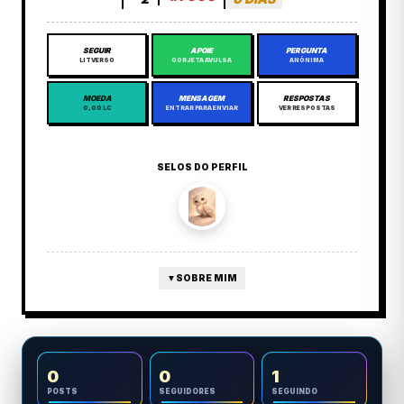
SEGUIR
APOIE
PERGUNTA
LITVERSO
GORJETA AVULSA
ANÔNIMA
MOEDA
MENSAGEM
RESPOSTAS
0,00 LC
ENTRAR PARA ENVIAR
VER RESPOSTAS
SELOS DO PERFIL
▼
SOBRE MIM
0
0
1
POSTS
SEGUIDORES
SEGUINDO