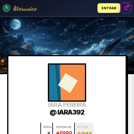
literunico
ENTRAR
IARA PEREIRA
@ IARA392
NÍVEL
ESSÊNCIA
RITUAL
🔥
FOGO
2
0 DIAS