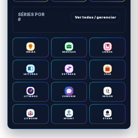
SÉRIES POR
Ver todas / gerenciar
#
IDEIAS
SERVIÇOS
LIVROS
LEITURAS
ESTRADA
LOJA
LITVERSO
COMUNIK
INCLUB
LITBOOM
4POINT
STARS