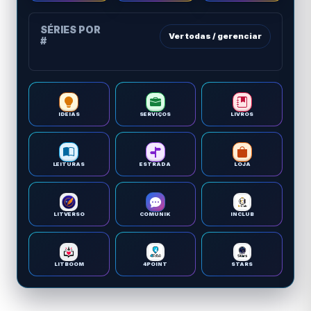
SÉRIES POR
Ver todas / gerenciar
#
IDEIAS
SERVIÇOS
LIVROS
LEITURAS
ESTRADA
LOJA
LITVERSO
COMUNIK
INCLUB
LITBOOM
4POINT
STARS