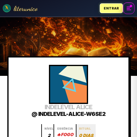
literunico
ENTRAR
INDELÉVEL ALICE
@ INDELEVEL-ALICE-W6SE2
NÍVEL
ESSÊNCIA
RITUAL
🔥
FOGO
2
0 DIAS