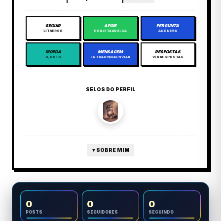
SEGUIR
APOIE
PERGUNTA
LITVERSO
GORJETA AVULSA
ANÔNIMA
MOEDA
MENSAGEM
RESPOSTAS
0,00 LC
ENTRAR PARA ENVIAR
VER RESPOSTAS
SELOS DO PERFIL
▼
SOBRE MIM
0
0
0
POSTS
SEGUIDORES
SEGUINDO