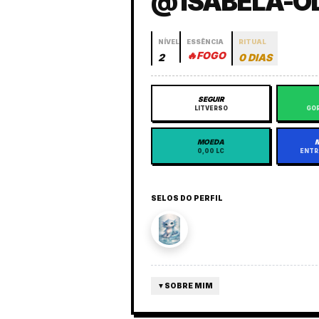
@ ISABELA-O
NÍVEL
ESSÊNCIA
RITUAL
🔥
FOGO
2
0 DIAS
SEGUIR
LITVERSO
GOR
MOEDA
0,00 LC
ENTR
SELOS DO PERFIL
▼
SOBRE MIM