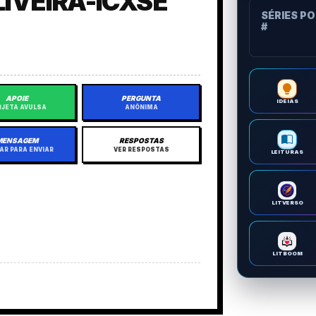
LIVEIRA-ICXSE
SÉRIES P
#
APOIE
PERGUNTA
IDEIAS
JETA AVULSA
ANÔNIMA
MENSAGEM
RESPOSTAS
AR PARA ENVIAR
VER RESPOSTAS
LEITURAS
LITVERSO
LITBOOM