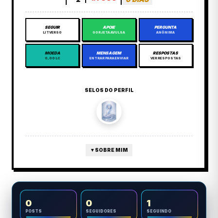
SEGUIR
APOIE
PERGUNTA
LITVERSO
GORJETA AVULSA
ANÔNIMA
MOEDA
MENSAGEM
RESPOSTAS
0,00 LC
ENTRAR PARA ENVIAR
VER RESPOSTAS
SELOS DO PERFIL
▼
SOBRE MIM
0
0
1
POSTS
SEGUIDORES
SEGUINDO