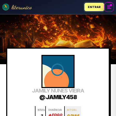
literunico
ENTRAR
JAMILY NUNES VIEIRA
@ JAMILY458
NÍVEL
ESSÊNCIA
RITUAL
🔥
FOGO
2
0 DIAS