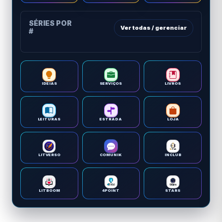
SÉRIES POR
Ver todas / gerenciar
#
IDEIAS
SERVIÇOS
LIVROS
LEITURAS
ESTRADA
LOJA
LITVERSO
COMUNIK
INCLUB
LITBOOM
4POINT
STARS