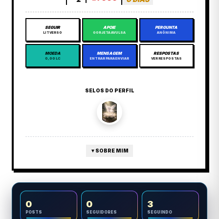
SEGUIR
APOIE
PERGUNTA
LITVERSO
GORJETA AVULSA
ANÔNIMA
MOEDA
MENSAGEM
RESPOSTAS
0,00 LC
ENTRAR PARA ENVIAR
VER RESPOSTAS
SELOS DO PERFIL
▼
SOBRE MIM
0
0
3
POSTS
SEGUIDORES
SEGUINDO