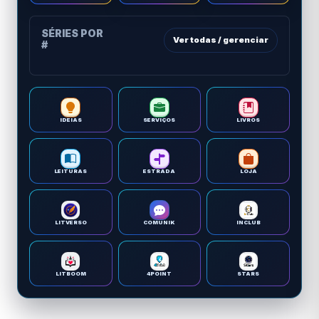
SÉRIES POR
Ver todas / gerenciar
#
IDEIAS
SERVIÇOS
LIVROS
LEITURAS
ESTRADA
LOJA
LITVERSO
COMUNIK
INCLUB
LITBOOM
4POINT
STARS