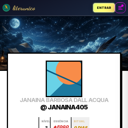
literunico
ENTRAR
JANAINA BARBOSA DALL ACQUA
@ JANAINA405
NÍVEL
ESSÊNCIA
RITUAL
🔥
FOGO
2
0 DIAS