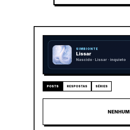
SIMBIONTE
Lissar
Nascido · Lissar · inquieto
POSTS
RESPOSTAS
SÉRIES
NENHUM 