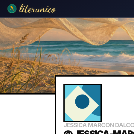
literunico
JÉSSICA MARCON DALC
@ JESSICA-MAR