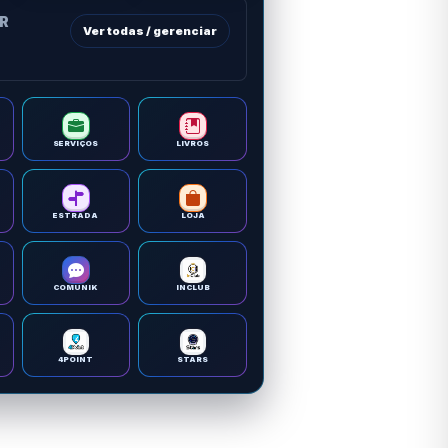
OR
Ver todas / gerenciar
SERVIÇOS
LIVROS
ESTRADA
LOJA
COMUNIK
INCLUB
4POINT
STARS