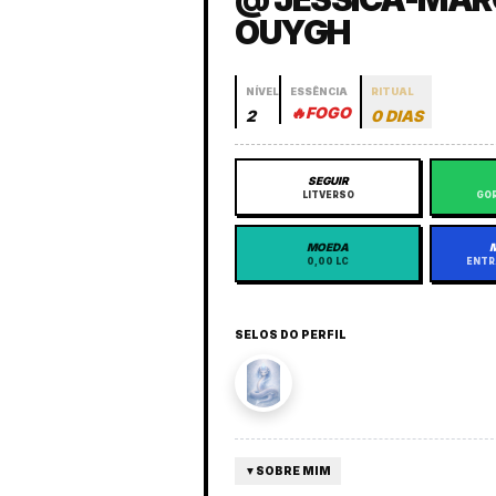
OUYGH
NÍVEL
ESSÊNCIA
RITUAL
🔥
FOGO
2
0 DIAS
SEGUIR
LITVERSO
GOR
MOEDA
0,00 LC
ENTR
SELOS DO PERFIL
▼
SOBRE MIM