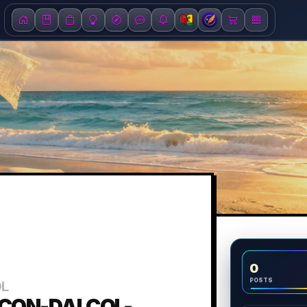
0
POSTS
OL
CON-DALCOL-