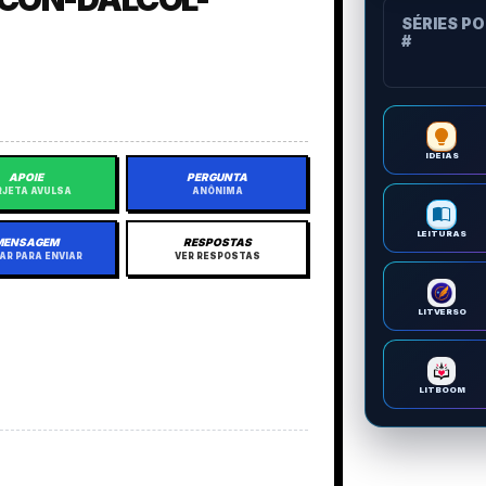
SÉRIES P
#
IDEIAS
APOIE
PERGUNTA
JETA AVULSA
ANÔNIMA
LEITURAS
MENSAGEM
RESPOSTAS
AR PARA ENVIAR
VER RESPOSTAS
LITVERSO
LITBOOM