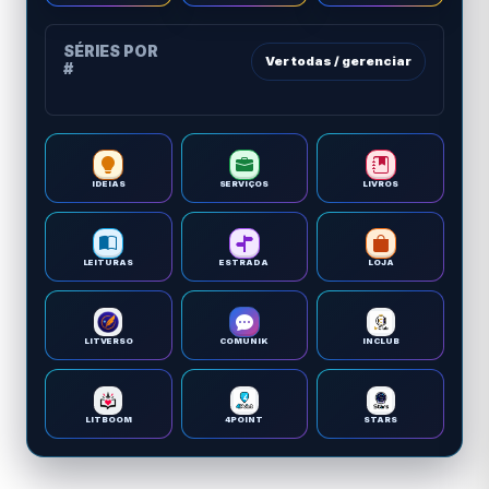
SÉRIES POR
Ver todas / gerenciar
#
IDEIAS
SERVIÇOS
LIVROS
LEITURAS
ESTRADA
LOJA
LITVERSO
COMUNIK
INCLUB
LITBOOM
4POINT
STARS