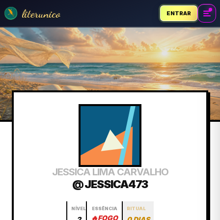
literunico
ENTRAR
JESSICA LIMA CARVALHO
@ JESSICA473
NÍVEL
ESSÊNCIA
RITUAL
🔥
FOGO
2
0 DIAS