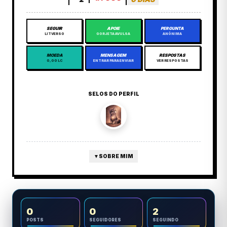
SEGUIR
APOIE
PERGUNTA
LITVERSO
GORJETA AVULSA
ANÔNIMA
MOEDA
MENSAGEM
RESPOSTAS
0,00 LC
ENTRAR PARA ENVIAR
VER RESPOSTAS
SELOS DO PERFIL
▼
SOBRE MIM
0
0
2
POSTS
SEGUIDORES
SEGUINDO