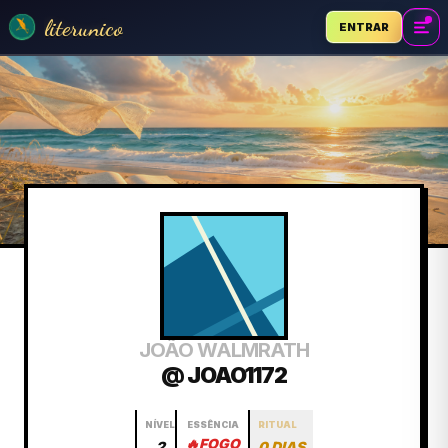
literunico
ENTRAR
JOÃO WALMRATH
@ JOAO1172
NÍVEL
ESSÊNCIA
RITUAL
🔥
FOGO
2
0 DIAS