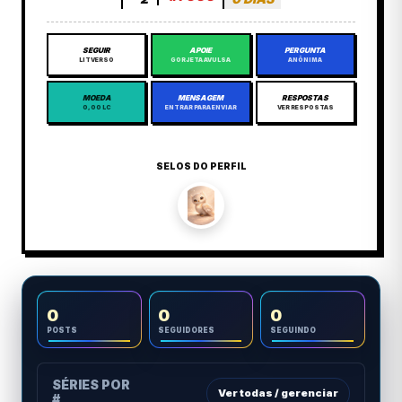
SEGUIR
APOIE
PERGUNTA
LITVERSO
GORJETA AVULSA
ANÔNIMA
MOEDA
MENSAGEM
RESPOSTAS
0,00 LC
ENTRAR PARA ENVIAR
VER RESPOSTAS
SELOS DO PERFIL
0
0
0
POSTS
SEGUIDORES
SEGUINDO
SÉRIES POR
Ver todas / gerenciar
#