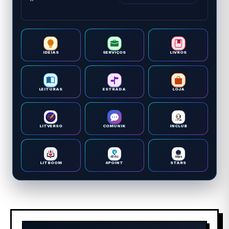
IDEIAS
SERVIÇOS
LIVROS
LEITURAS
ESTRADA
LOJA
LITVERSO
COMUNIK
INCLUB
LITBOOM
4POINT
STARS