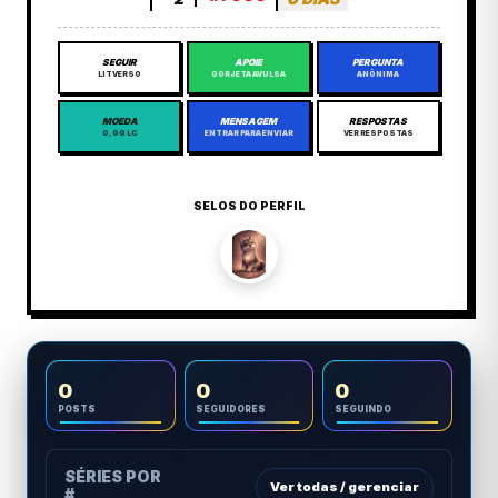
SEGUIR
APOIE
PERGUNTA
LITVERSO
GORJETA AVULSA
ANÔNIMA
MOEDA
MENSAGEM
RESPOSTAS
0,00 LC
ENTRAR PARA ENVIAR
VER RESPOSTAS
SELOS DO PERFIL
0
0
0
POSTS
SEGUIDORES
SEGUINDO
SÉRIES POR
Ver todas / gerenciar
#