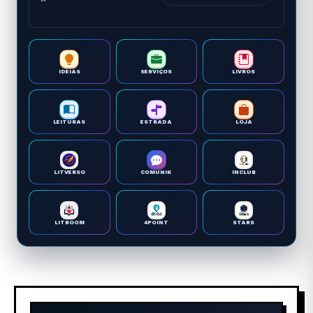
IDEIAS
SERVIÇOS
LIVROS
LEITURAS
ESTRADA
LOJA
LITVERSO
COMUNIK
INCLUB
LITBOOM
4POINT
STARS