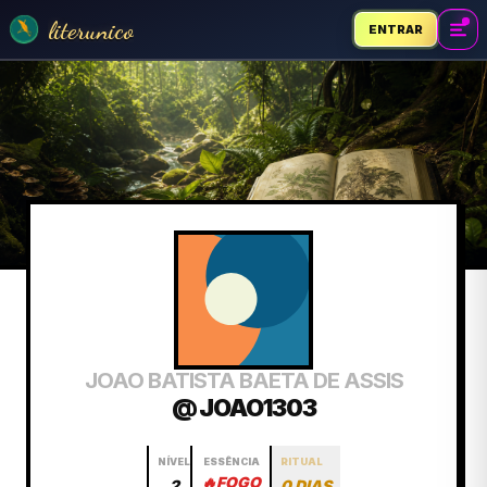
literunico
ENTRAR
JOAO BATISTA BAETA DE ASSIS
@ JOAO1303
NÍVEL
ESSÊNCIA
RITUAL
🔥
FOGO
2
0 DIAS