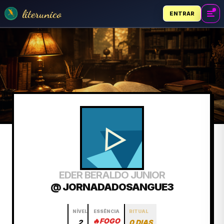
literunico
ENTRAR
EDER BERALDO JUNIOR
@ JORNADADOSANGUE3
NÍVEL
ESSÊNCIA
RITUAL
🔥
FOGO
2
0 DIAS