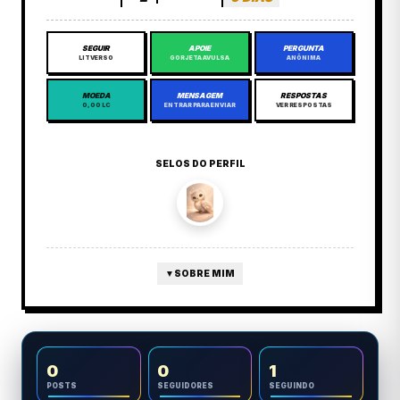
SEGUIR
APOIE
PERGUNTA
LITVERSO
GORJETA AVULSA
ANÔNIMA
MOEDA
MENSAGEM
RESPOSTAS
0,00 LC
ENTRAR PARA ENVIAR
VER RESPOSTAS
SELOS DO PERFIL
▼
SOBRE MIM
0
0
1
POSTS
SEGUIDORES
SEGUINDO