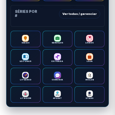
SÉRIES POR
Ver todas / gerenciar
#
IDEIAS
SERVIÇOS
LIVROS
LEITURAS
ESTRADA
LOJA
LITVERSO
COMUNIK
INCLUB
LITBOOM
4POINT
STARS