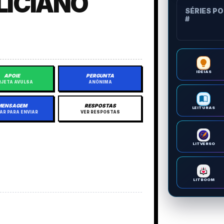
LICIANO
SÉRIES P
#
IDEIAS
APOIE
PERGUNTA
JETA AVULSA
ANÔNIMA
MENSAGEM
RESPOSTAS
LEITURAS
AR PARA ENVIAR
VER RESPOSTAS
LITVERSO
LITBOOM