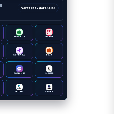
OR
Ver todas / gerenciar
SERVIÇOS
LIVROS
ESTRADA
LOJA
COMUNIK
INCLUB
4POINT
STARS