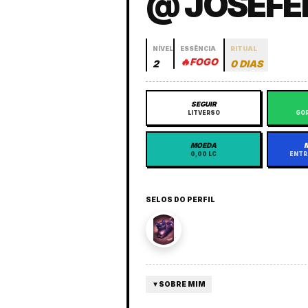
@ JOSEFE
NÍVEL
ESSÊNCIA
RITUAL
🔥
FOGO
2
0 DIAS
SEGUIR
LITVERSO
GOR
MOEDA
0,00 LC
ENTR
SELOS DO PERFIL
▼
SOBRE MIM