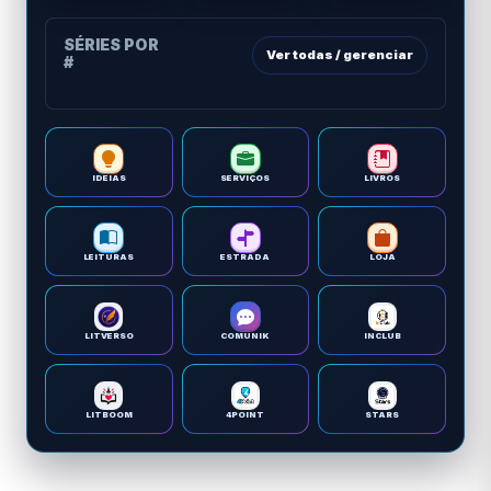
SÉRIES POR
Ver todas / gerenciar
#
IDEIAS
SERVIÇOS
LIVROS
LEITURAS
ESTRADA
LOJA
LITVERSO
COMUNIK
INCLUB
LITBOOM
4POINT
STARS