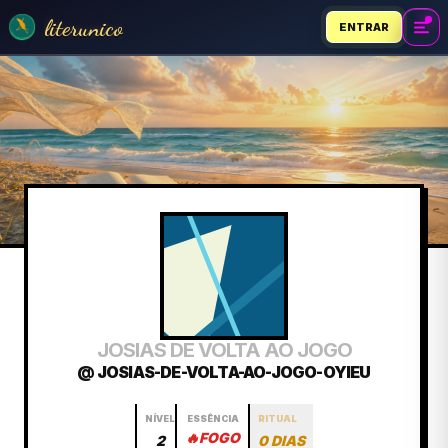
literunico
ENTRAR
JOSIAS DE VOLTA AO JOGO
@ JOSIAS-DE-VOLTA-AO-JOGO-OYIEU
NÍVEL
ESSÊNCIA
RITUAL
🔥
FOGO
2
0 DIAS