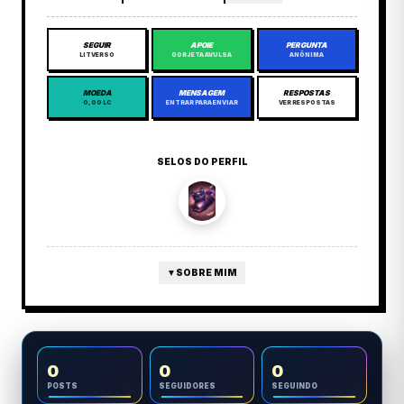
SEGUIR
APOIE
PERGUNTA
LITVERSO
GORJETA AVULSA
ANÔNIMA
MOEDA
MENSAGEM
RESPOSTAS
0,00 LC
ENTRAR PARA ENVIAR
VER RESPOSTAS
SELOS DO PERFIL
▼
SOBRE MIM
0
0
0
POSTS
SEGUIDORES
SEGUINDO