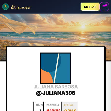
literunico
ENTRAR
JULIANA BARBOSA
@ JULIANA396
NÍVEL
ESSÊNCIA
RITUAL
🔥
FOGO
2
0 DIAS