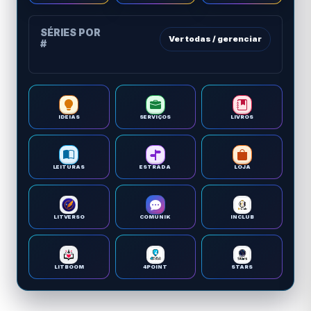
SÉRIES POR
Ver todas / gerenciar
#
IDEIAS
SERVIÇOS
LIVROS
LEITURAS
ESTRADA
LOJA
LITVERSO
COMUNIK
INCLUB
LITBOOM
4POINT
STARS