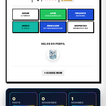
SEGUIR
APOIE
PERGUNTA
LITVERSO
GORJETA AVULSA
ANÔNIMA
MOEDA
MENSAGEM
RESPOSTAS
0,00 LC
ENTRAR PARA ENVIAR
VER RESPOSTAS
SELOS DO PERFIL
▼
SOBRE MIM
0
0
1
POSTS
SEGUIDORES
SEGUINDO