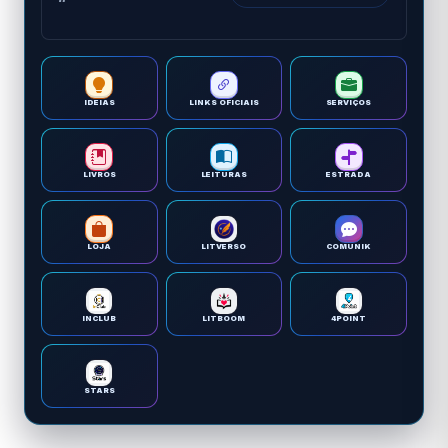
IDEIAS
LINKS OFICIAIS
SERVIÇOS
LIVROS
LEITURAS
ESTRADA
LOJA
LITVERSO
COMUNIK
INCLUB
LITBOOM
4POINT
STARS