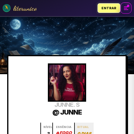
literunico
ENTRAR
JUNNE. S
@ JUNNE
NÍVEL
ESSÊNCIA
RITUAL
🔥
FOGO
2
0 DIAS