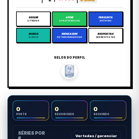
SEGUIR
APOIE
PERGUNTA
LITVERSO
GORJETA AVULSA
ANÔNIMA
MOEDA
MENSAGEM
RESPOSTAS
0,00 LC
ENTRAR PARA ENVIAR
VER RESPOSTAS
SELOS DO PERFIL
0
0
0
POSTS
SEGUIDORES
SEGUINDO
SÉRIES POR
Ver todas / gerenciar
#