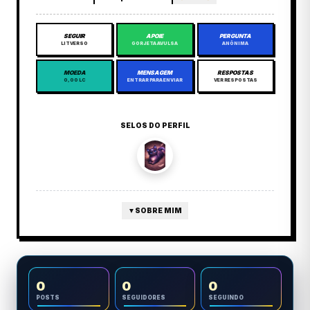
SEGUIR
APOIE
PERGUNTA
LITVERSO
GORJETA AVULSA
ANÔNIMA
MOEDA
MENSAGEM
RESPOSTAS
0,00 LC
ENTRAR PARA ENVIAR
VER RESPOSTAS
SELOS DO PERFIL
▼
SOBRE MIM
0
0
0
POSTS
SEGUIDORES
SEGUINDO