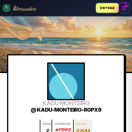
literunico
ENTRAR
KADU MONTEIRO
@ KADU-MONTEIRO-RGPX9
NÍVEL
ESSÊNCIA
RITUAL
🔥
FOGO
2
0 DIAS