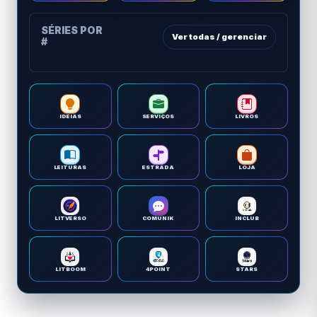
SÉRIES POR
Ver todas / gerenciar
#
IDEIAS
SERVIÇOS
LIVROS
LEITURAS
ESTRADA
LOJA
LITVERSO
COMUNIK
INCLUB
LITBOOM
4POINT
STARS