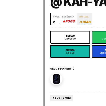
@ KAH-Y
NÍVEL
ESSÊNCIA
RITUAL
🔥
FOGO
2
0 DIAS
SEGUIR
LITVERSO
GOR
MOEDA
0,00 LC
ENTR
SELOS DO PERFIL
▼
SOBRE MIM