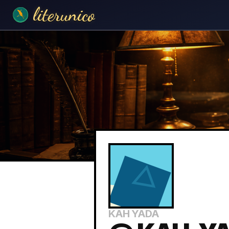
literunico
KAH YADA