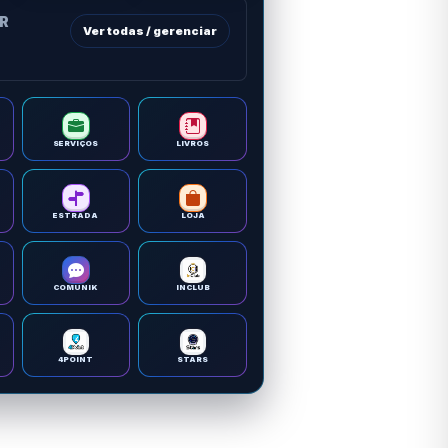
OR
Ver todas / gerenciar
SERVIÇOS
LIVROS
ESTRADA
LOJA
COMUNIK
INCLUB
4POINT
STARS