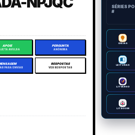
ADA-NPJQC
SÉRIES P
#
IDEIAS
APOIE
PERGUNTA
JETA AVULSA
ANÔNIMA
MENSAGEM
RESPOSTAS
LEITURAS
AR PARA ENVIAR
VER RESPOSTAS
LITVERSO
LITBOOM