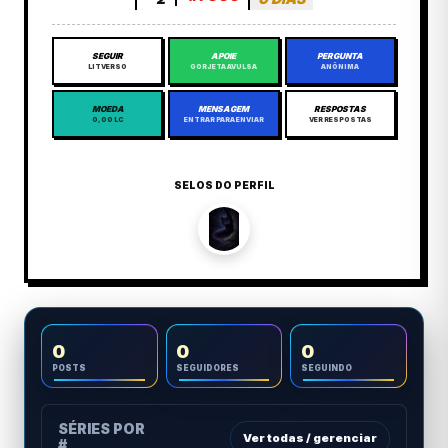
SEGUIR
APOIE
PERGUNTA
LITVERSO
GORJETA AVULSA
ANÔNIMA
MOEDA
MENSAGEM
RESPOSTAS
0,00 LC
ENTRAR PARA ENVIAR
VER RESPOSTAS
SELOS DO PERFIL
0
0
0
POSTS
SEGUIDORES
SEGUINDO
SÉRIES POR
Ver todas / gerenciar
#