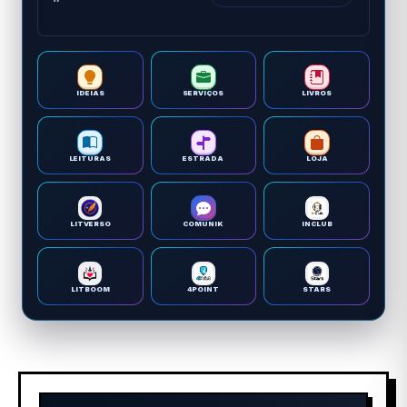
IDEIAS
SERVIÇOS
LIVROS
LEITURAS
ESTRADA
LOJA
LITVERSO
COMUNIK
INCLUB
LITBOOM
4POINT
STARS