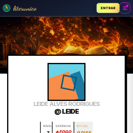
literunico
ENTRAR
LEIDE ALVES RODRIGUES
@ LEIDE
NÍVEL
ESSÊNCIA
RITUAL
🔥
FOGO
2
0 DIAS