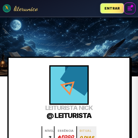
literunico
ENTRAR
LEITURISTA NICK
@ LEITURISTA
NÍVEL
ESSÊNCIA
RITUAL
🔥
FOGO
2
0 DIAS