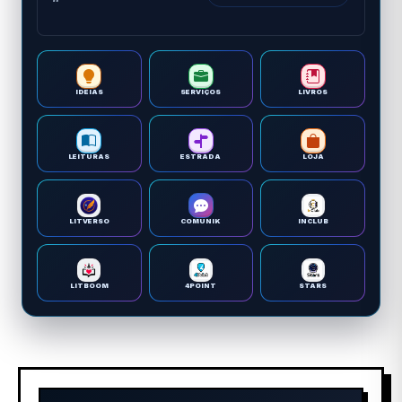
IDEIAS
SERVIÇOS
LIVROS
LEITURAS
ESTRADA
LOJA
LITVERSO
COMUNIK
INCLUB
LITBOOM
4POINT
STARS