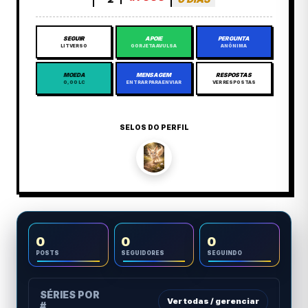
SEGUIR
APOIE
PERGUNTA
LITVERSO
GORJETA AVULSA
ANÔNIMA
MOEDA
MENSAGEM
RESPOSTAS
0,00 LC
ENTRAR PARA ENVIAR
VER RESPOSTAS
SELOS DO PERFIL
0
0
0
POSTS
SEGUIDORES
SEGUINDO
SÉRIES POR
Ver todas / gerenciar
#