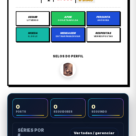
SEGUIR
APOIE
PERGUNTA
LITVERSO
GORJETA AVULSA
ANÔNIMA
MOEDA
MENSAGEM
RESPOSTAS
0,00 LC
ENTRAR PARA ENVIAR
VER RESPOSTAS
SELOS DO PERFIL
0
0
0
POSTS
SEGUIDORES
SEGUINDO
SÉRIES POR
Ver todas / gerenciar
#