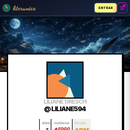
literunico
ENTRAR
LILIANE DRESCH
@ LILIANE594
NÍVEL
ESSÊNCIA
RITUAL
🔥
FOGO
2
0 DIAS