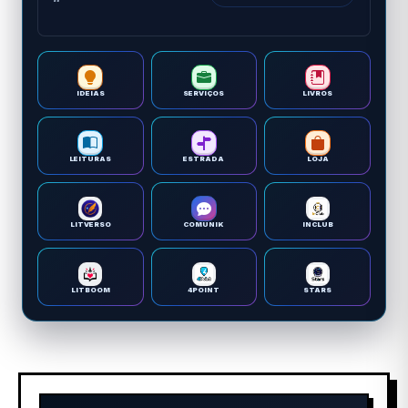
IDEIAS
SERVIÇOS
LIVROS
LEITURAS
ESTRADA
LOJA
LITVERSO
COMUNIK
INCLUB
LITBOOM
4POINT
STARS