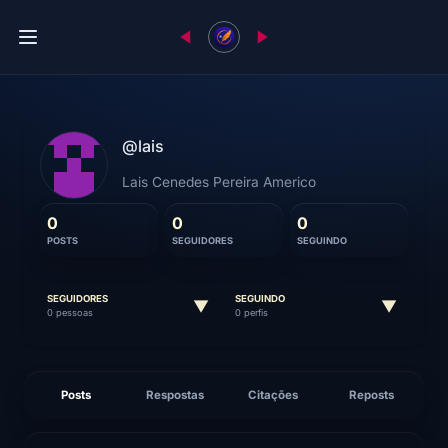
@lais
Lais Cenedes Pereira Americo
0
0
0
POSTS
SEGUIDORES
SEGUINDO
SEGUIDORES
SEGUINDO
▼
▼
0 pessoas
0 perfis
Posts
Respostas
Citações
Reposts