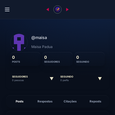
@maisa
Maisa Padua
0
0
0
POSTS
SEGUIDORES
SEGUINDO
SEGUIDORES
SEGUINDO
▼
▼
0 pessoas
0 perfis
Posts
Respostas
Citações
Reposts