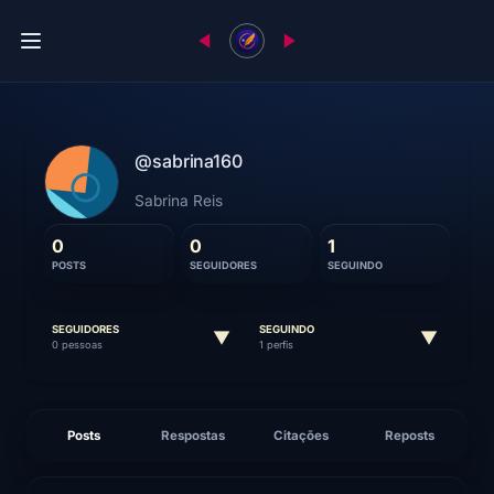
@sabrina160
Sabrina Reis
0
0
1
POSTS
SEGUIDORES
SEGUINDO
SEGUIDORES
SEGUINDO
▼
▼
0 pessoas
1 perfis
Posts
Respostas
Citações
Reposts