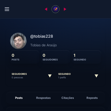
@tobias228
Tobias de Araújo
0
0
1
POSTS
SEGUIDORES
SEGUINDO
SEGUIDORES
SEGUINDO
▼
▼
0 pessoas
1 perfis
Posts
Respostas
Citações
Reposts