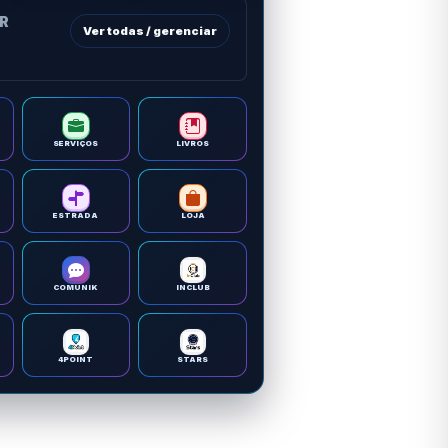
OR
Ver todas / gerenciar
SERVIÇOS
LIVROS
ESTRADA
LOJA
COMUNIK
INCLUB
4POINT
STARS