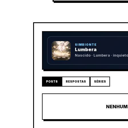
SIMBIONTE
Lumbera
Nascido · Lumbera · inquiet
POSTS
RESPOSTAS
SÉRIES
NENHUM 