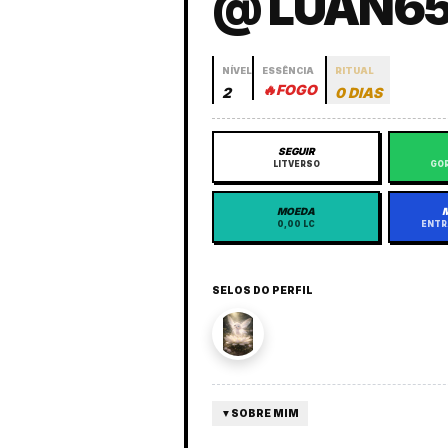
@ LUAN6
NÍVEL
ESSÊNCIA
RITUAL
🔥
FOGO
2
0 DIAS
SEGUIR
LITVERSO
GOR
MOEDA
0,00 LC
ENTR
SELOS DO PERFIL
▼
SOBRE MIM