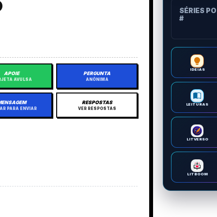
5
SÉRIES P
#
IDEIAS
APOIE
PERGUNTA
JETA AVULSA
ANÔNIMA
MENSAGEM
RESPOSTAS
LEITURAS
AR PARA ENVIAR
VER RESPOSTAS
LITVERSO
LITBOOM