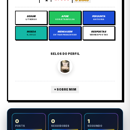
SEGUIR
APOIE
PERGUNTA
LITVERSO
GORJETA AVULSA
ANÔNIMA
MOEDA
MENSAGEM
RESPOSTAS
0,00 LC
ENTRAR PARA ENVIAR
VER RESPOSTAS
SELOS DO PERFIL
▼
SOBRE MIM
0
0
1
POSTS
SEGUIDORES
SEGUINDO