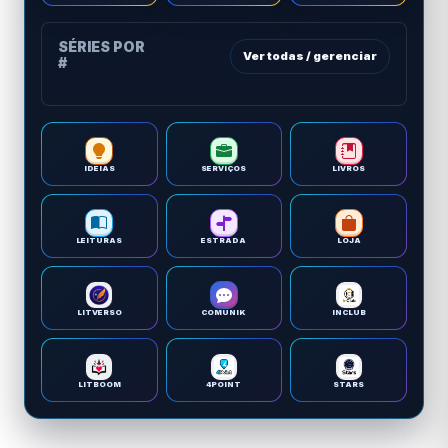
SÉRIES POR
Ver todas / gerenciar
#
IDEIAS
SERVIÇOS
LIVROS
LEITURAS
ESTRADA
LOJA
LITVERSO
COMUNIK
INCLUB
LITBOOM
4POINT
STARS