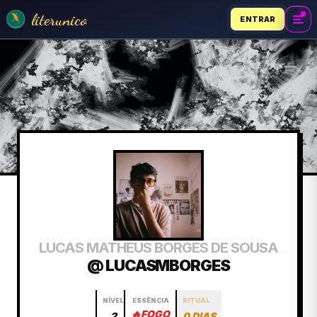
literunico
ENTRAR
LUCAS MATHEUS BORGES DE SOUSA
@ LUCASMBORGES
NÍVEL
ESSÊNCIA
RITUAL
🔥
FOGO
2
0 DIAS