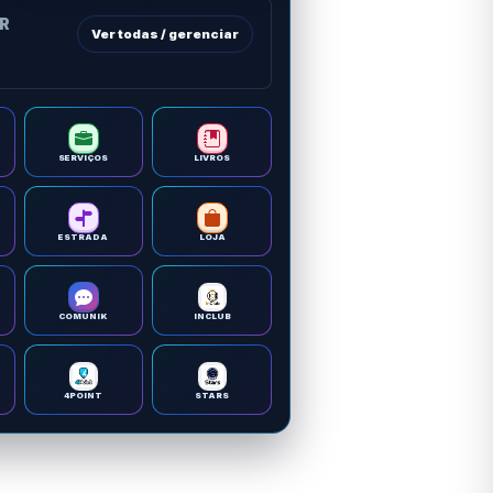
OR
Ver todas / gerenciar
SERVIÇOS
LIVROS
ESTRADA
LOJA
COMUNIK
INCLUB
4POINT
STARS