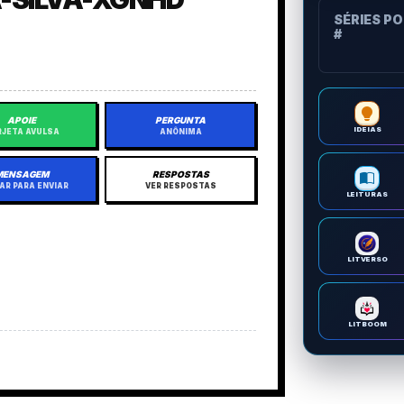
SÉRIES P
#
APOIE
PERGUNTA
IDEIAS
JETA AVULSA
ANÔNIMA
MENSAGEM
RESPOSTAS
AR PARA ENVIAR
VER RESPOSTAS
LEITURAS
LITVERSO
LITBOOM