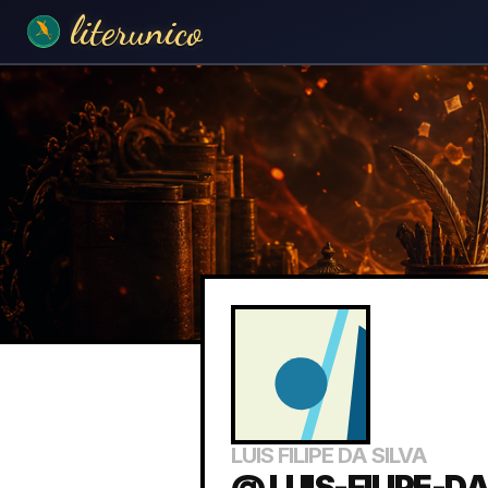
literunico
LUIS FILIPE DA SILVA
@ LUIS-FILIPE-D