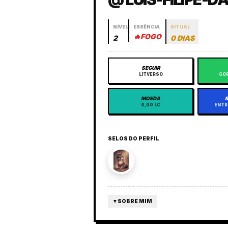
NÍVEL
ESSÊNCIA
RITUAL
🔥
FOGO
2
0 DIAS
SEGUIR
LITVERSO
GOR
MOEDA
0,00 LC
ENTR
SELOS DO PERFIL
▼
SOBRE MIM