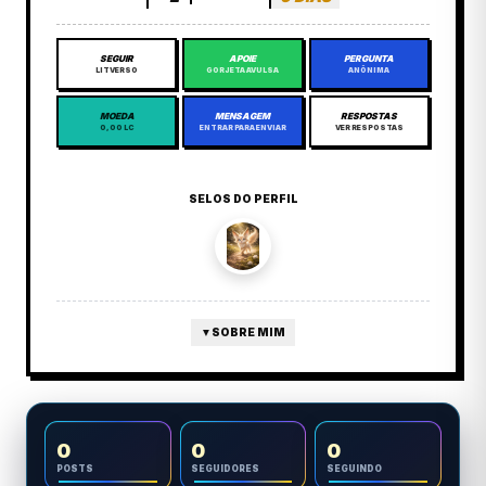
SEGUIR
APOIE
PERGUNTA
LITVERSO
GORJETA AVULSA
ANÔNIMA
MOEDA
MENSAGEM
RESPOSTAS
0,00 LC
ENTRAR PARA ENVIAR
VER RESPOSTAS
SELOS DO PERFIL
▼
SOBRE MIM
0
0
0
POSTS
SEGUIDORES
SEGUINDO