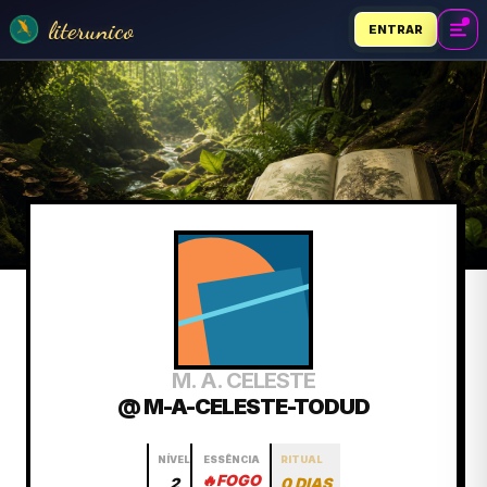
literunico
ENTRAR
M. A. CELESTE
@ M-A-CELESTE-TODUD
NÍVEL
ESSÊNCIA
RITUAL
🔥
FOGO
2
0 DIAS