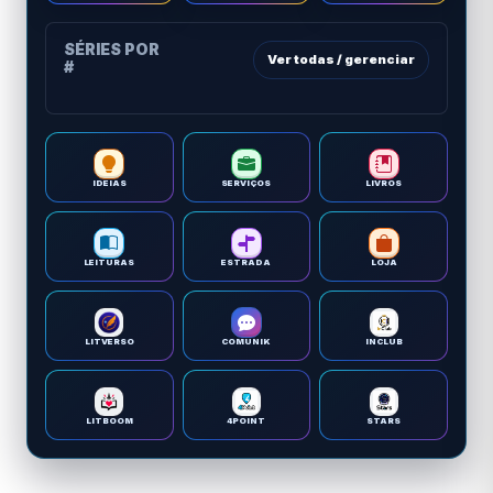
SÉRIES POR
Ver todas / gerenciar
#
IDEIAS
SERVIÇOS
LIVROS
LEITURAS
ESTRADA
LOJA
LITVERSO
COMUNIK
INCLUB
LITBOOM
4POINT
STARS