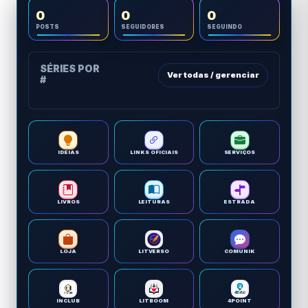
0
0
0
POSTS
SEGUIDORES
SEGUINDO
SÉRIES POR
Ver todas / gerenciar
#
IDEIAS
LINKS OFICIAIS
SERVIÇOS
LIVROS
LEITURAS
ESTRADA
LOJA
LITVERSO
COMUNIK
INCLUB
LITBOOM
4POINT