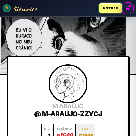
literunico
ENTRAR
M ARAÚJO
@ M-ARAUJO-ZZYCJ
NÍVEL
ESSÊNCIA
RITUAL
🔥
FOGO
2
0 DIAS