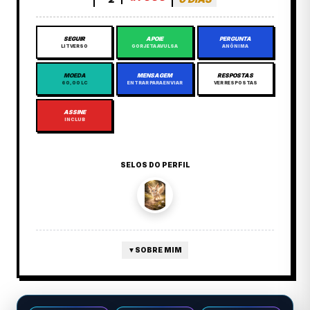
SEGUIR
APOIE
PERGUNTA
LITVERSO
GORJETA AVULSA
ANÔNIMA
MOEDA
MENSAGEM
RESPOSTAS
60,00 LC
ENTRAR PARA ENVIAR
VER RESPOSTAS
ASSINE
INCLUB
SELOS DO PERFIL
▼
SOBRE MIM