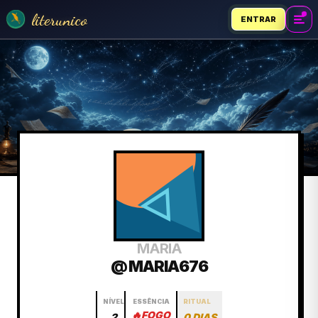
literunico
ENTRAR
MARIA
@ MARIA676
NÍVEL
ESSÊNCIA
RITUAL
🔥
FOGO
2
0 DIAS