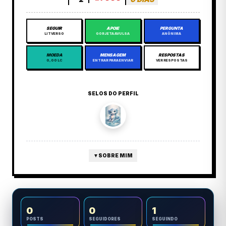
SEGUIR
APOIE
PERGUNTA
LITVERSO
GORJETA AVULSA
ANÔNIMA
MOEDA
MENSAGEM
RESPOSTAS
0,00 LC
ENTRAR PARA ENVIAR
VER RESPOSTAS
SELOS DO PERFIL
▼
SOBRE MIM
0
0
1
POSTS
SEGUIDORES
SEGUINDO