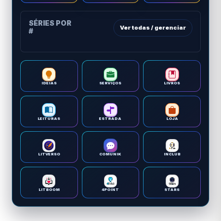
SÉRIES POR
Ver todas / gerenciar
#
IDEIAS
SERVIÇOS
LIVROS
LEITURAS
ESTRADA
LOJA
LITVERSO
COMUNIK
INCLUB
LITBOOM
4POINT
STARS