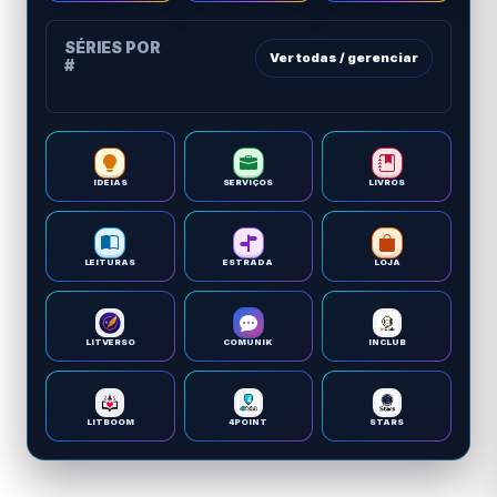
SÉRIES POR
Ver todas / gerenciar
#
IDEIAS
SERVIÇOS
LIVROS
LEITURAS
ESTRADA
LOJA
LITVERSO
COMUNIK
INCLUB
LITBOOM
4POINT
STARS