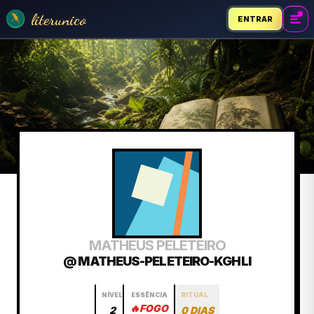
literunico
ENTRAR
MATHEUS PELETEIRO
@ MATHEUS-PELETEIRO-KGHLI
NÍVEL
ESSÊNCIA
RITUAL
🔥
FOGO
2
0 DIAS