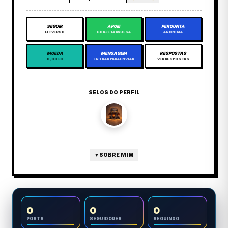
SEGUIR
APOIE
PERGUNTA
LITVERSO
GORJETA AVULSA
ANÔNIMA
MOEDA
MENSAGEM
RESPOSTAS
0,00 LC
ENTRAR PARA ENVIAR
VER RESPOSTAS
SELOS DO PERFIL
▼
SOBRE MIM
0
0
0
POSTS
SEGUIDORES
SEGUINDO