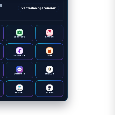
OR
Ver todas / gerenciar
SERVIÇOS
LIVROS
ESTRADA
LOJA
COMUNIK
INCLUB
4POINT
STARS