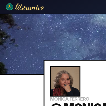
literunico
MONICA FERRERO