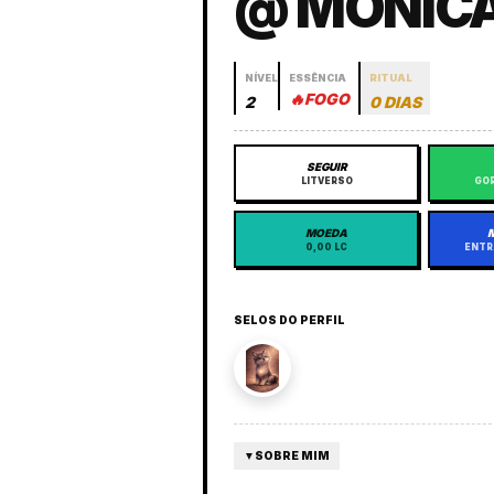
@ MONIC
NÍVEL
ESSÊNCIA
RITUAL
🔥
FOGO
2
0 DIAS
SEGUIR
LITVERSO
GOR
MOEDA
0,00 LC
ENTR
SELOS DO PERFIL
▼
SOBRE MIM