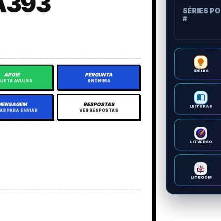
A393
SÉRIES P
#
IDEIAS
APOIE
PERGUNTA
JETA AVULSA
ANÔNIMA
MENSAGEM
RESPOSTAS
LEITURAS
AR PARA ENVIAR
VER RESPOSTAS
LITVERSO
LITBOOM