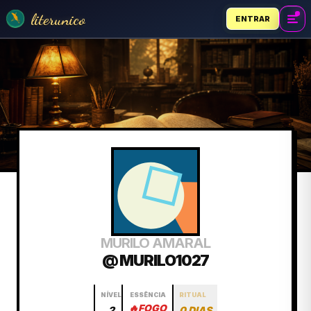
literunico
ENTRAR
MURILO AMARAL
@ MURILO1027
NÍVEL
ESSÊNCIA
RITUAL
🔥
FOGO
2
0 DIAS