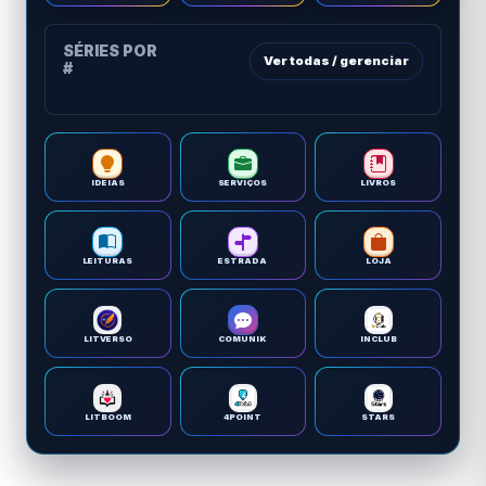
SÉRIES POR
Ver todas / gerenciar
#
IDEIAS
SERVIÇOS
LIVROS
LEITURAS
ESTRADA
LOJA
LITVERSO
COMUNIK
INCLUB
LITBOOM
4POINT
STARS