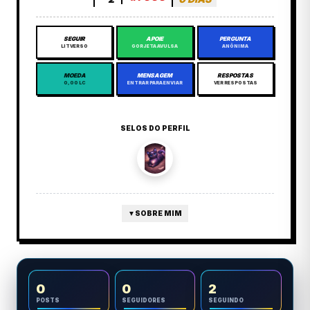
SEGUIR
APOIE
PERGUNTA
LITVERSO
GORJETA AVULSA
ANÔNIMA
MOEDA
MENSAGEM
RESPOSTAS
0,00 LC
ENTRAR PARA ENVIAR
VER RESPOSTAS
SELOS DO PERFIL
▼
SOBRE MIM
0
0
2
POSTS
SEGUIDORES
SEGUINDO