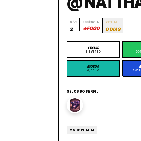
@ NATTHA
NÍVEL
ESSÊNCIA
RITUAL
🔥
FOGO
2
0 DIAS
SEGUIR
LITVERSO
GOR
MOEDA
0,00 LC
ENTR
SELOS DO PERFIL
▼
SOBRE MIM