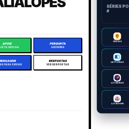
LIALOPES
SÉRIES P
#
IDEIAS
APOIE
PERGUNTA
JETA AVULSA
ANÔNIMA
MENSAGEM
RESPOSTAS
LEITURAS
AR PARA ENVIAR
VER RESPOSTAS
LITVERSO
LITBOOM