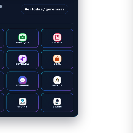
OR
Ver todas / gerenciar
SERVIÇOS
LIVROS
ESTRADA
LOJA
COMUNIK
INCLUB
4POINT
STARS