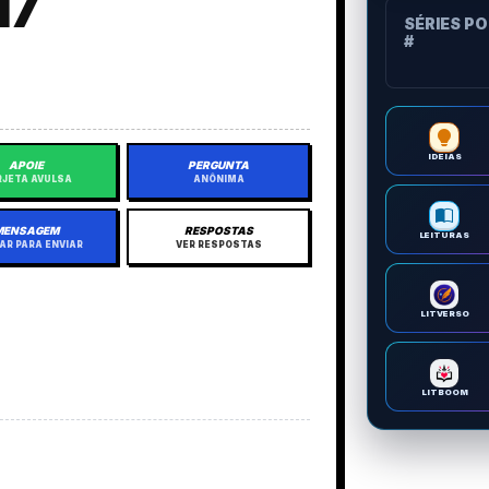
17
SÉRIES P
#
IDEIAS
APOIE
PERGUNTA
JETA AVULSA
ANÔNIMA
MENSAGEM
RESPOSTAS
LEITURAS
AR PARA ENVIAR
VER RESPOSTAS
LITVERSO
LITBOOM