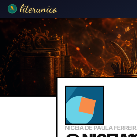
literunico
NICÉIA DE PAULA FERREI