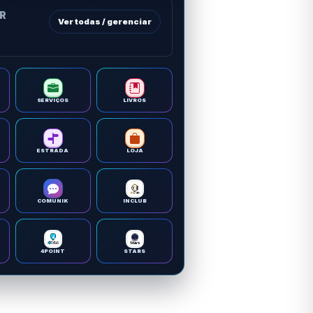
OR
Ver todas / gerenciar
SERVIÇOS
LIVROS
ESTRADA
LOJA
COMUNIK
INCLUB
4POINT
STARS