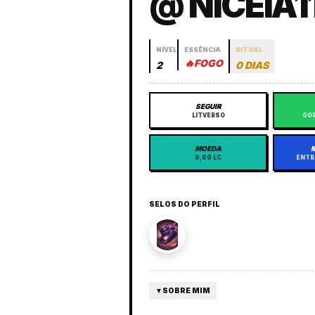
@ NICEIA1
NÍVEL
ESSÊNCIA
RITUAL
🔥
FOGO
2
0 DIAS
SEGUIR
LITVERSO
GOR
MOEDA
0,00 LC
ENTR
SELOS DO PERFIL
▼
SOBRE MIM