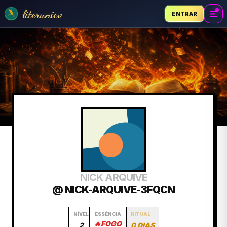
literunico
ENTRAR
NICK ARQUIVE
@ NICK-ARQUIVE-3FQCN
NÍVEL
ESSÊNCIA
RITUAL
🔥
FOGO
2
0 DIAS