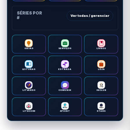
SÉRIES POR
Ver todas / gerenciar
#
IDEIAS
SERVIÇOS
LIVROS
LEITURAS
ESTRADA
LOJA
LITVERSO
COMUNIK
INCLUB
LITBOOM
4POINT
STARS