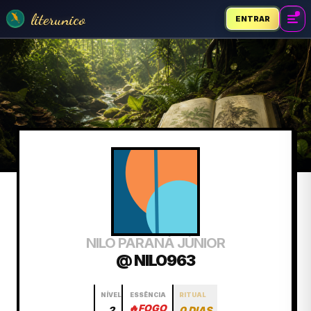
literunico
ENTRAR
NILO PARANÁ JÚNIOR
@ NILO963
NÍVEL
ESSÊNCIA
RITUAL
🔥
FOGO
2
0 DIAS