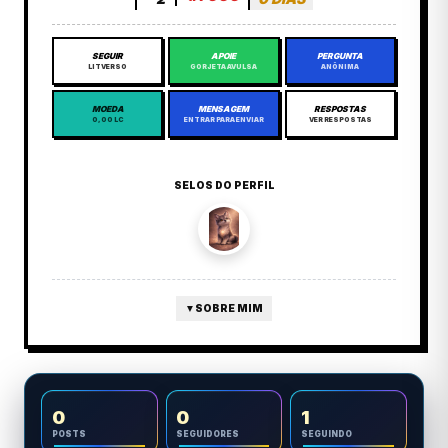
SEGUIR
APOIE
PERGUNTA
LITVERSO
GORJETA AVULSA
ANÔNIMA
MOEDA
MENSAGEM
RESPOSTAS
0,00 LC
ENTRAR PARA ENVIAR
VER RESPOSTAS
SELOS DO PERFIL
▼
SOBRE MIM
0
0
1
POSTS
SEGUIDORES
SEGUINDO