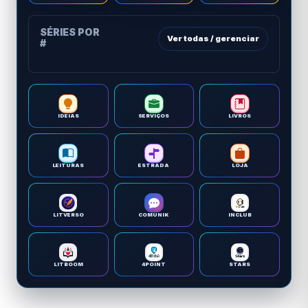
SÉRIES POR
Ver todas / gerenciar
#
IDEIAS
SERVIÇOS
LIVROS
LEITURAS
ESTRADA
LOJA
LITVERSO
COMUNIK
INCLUB
LITBOOM
4POINT
STARS