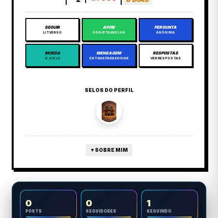
SEGUIR
APOIE
PERGUNTA
LITVERSO
GORJETA AVULSA
ANÔNIMA
MOEDA
MENSAGEM
RESPOSTAS
0,00 LC
ENTRAR PARA ENVIAR
VER RESPOSTAS
SELOS DO PERFIL
▼
SOBRE MIM
0
0
1
POSTS
SEGUIDORES
SEGUINDO