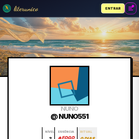
literunico
ENTRAR
NUNO
@ NUNO551
NÍVEL
ESSÊNCIA
RITUAL
🔥
FOGO
2
0 DIAS