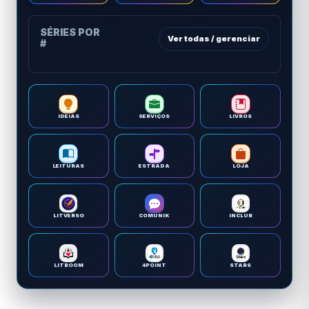
SÉRIES POR
Ver todas / gerenciar
#
IDEIAS
SERVIÇOS
LIVROS
LEITURAS
ESTRADA
LOJA
LITVERSO
COMUNIK
INCLUB
LITBOOM
4POINT
STARS