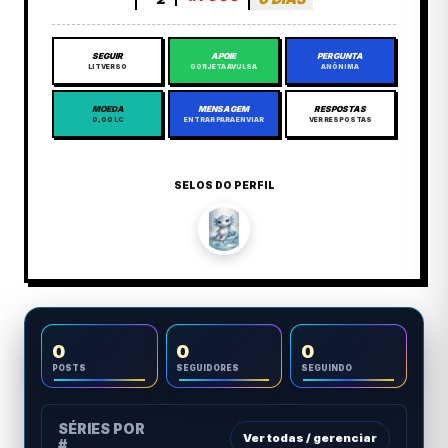
SEGUIR
APOIE
PERGUNTA
LITVERSO
GORJETA AVULSA
ANÔNIMA
MOEDA
MENSAGEM
RESPOSTAS
0,00 LC
ENTRAR PARA ENVIAR
VER RESPOSTAS
SELOS DO PERFIL
0
0
0
POSTS
SEGUIDORES
SEGUINDO
SÉRIES POR
Ver todas / gerenciar
#