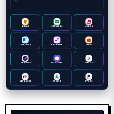
IDEIAS
SERVIÇOS
LIVROS
LEITURAS
ESTRADA
LOJA
LITVERSO
COMUNIK
INCLUB
LITBOOM
4POINT
STARS