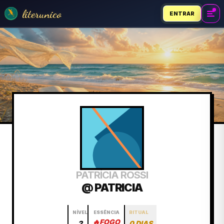
literunico
ENTRAR
PATRÍCIA ROSSI
@ PATRICIA
NÍVEL
ESSÊNCIA
RITUAL
🔥
FOGO
2
0 DIAS