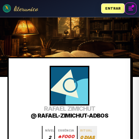
literunico
ENTRAR
RAFAEL ZIMICHUT
@ RAFAEL-ZIMICHUT-ADBOS
NÍVEL
ESSÊNCIA
RITUAL
🔥
FOGO
2
0 DIAS