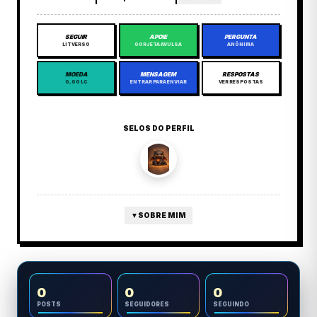
SEGUIR
APOIE
PERGUNTA
LITVERSO
GORJETA AVULSA
ANÔNIMA
MOEDA
MENSAGEM
RESPOSTAS
0,00 LC
ENTRAR PARA ENVIAR
VER RESPOSTAS
SELOS DO PERFIL
▼
SOBRE MIM
0
0
0
POSTS
SEGUIDORES
SEGUINDO