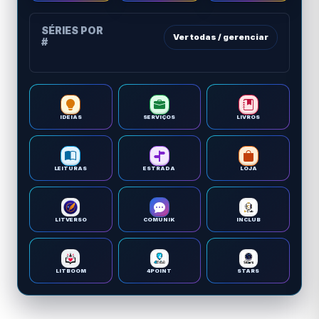
SÉRIES POR
Ver todas / gerenciar
#
IDEIAS
SERVIÇOS
LIVROS
LEITURAS
ESTRADA
LOJA
LITVERSO
COMUNIK
INCLUB
LITBOOM
4POINT
STARS