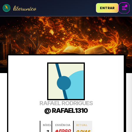
literunico
ENTRAR
RAFAEL RODRIGUES
@ RAFAEL1310
NÍVEL
ESSÊNCIA
RITUAL
🔥
FOGO
2
0 DIAS