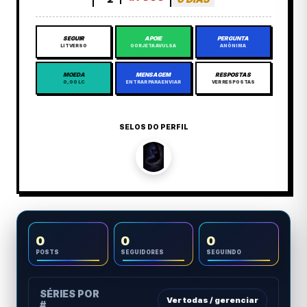
SEGUIR
APOIE
PERGUNTA
LITVERSO
GORJETA AVULSA
ANÔNIMA
MOEDA
MENSAGEM
RESPOSTAS
0,00 LC
ENTRAR PARA ENVIAR
VER RESPOSTAS
SELOS DO PERFIL
0
0
0
POSTS
SEGUIDORES
SEGUINDO
SÉRIES POR
Ver todas / gerenciar
#