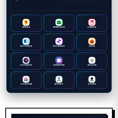
IDEIAS
SERVIÇOS
LIVROS
LEITURAS
ESTRADA
LOJA
LITVERSO
COMUNIK
INCLUB
LITBOOM
4POINT
STARS