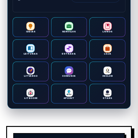
IDEIAS
SERVIÇOS
LIVROS
LEITURAS
ESTRADA
LOJA
LITVERSO
COMUNIK
INCLUB
LITBOOM
4POINT
STARS