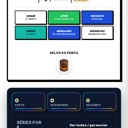
SEGUIR
APOIE
PERGUNTA
LITVERSO
GORJETA AVULSA
ANÔNIMA
MOEDA
MENSAGEM
RESPOSTAS
0,00 LC
ENTRAR PARA ENVIAR
VER RESPOSTAS
SELOS DO PERFIL
0
0
0
POSTS
SEGUIDORES
SEGUINDO
SÉRIES POR
Ver todas / gerenciar
#